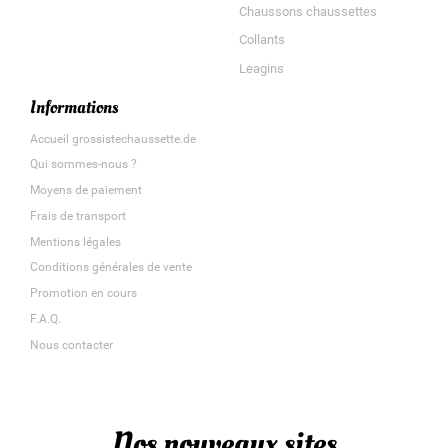
Chaussons chaussettes
Collants
Leagins
Informations
Accueil grossistechaussette.de
Qui sommes-nous ?
Moyens de paiement
Frais de transport
Mentions légales
Conditions générales de vente
Promotion en cours
F.A.Q.
Nous contacter
Nos nouveaux sites