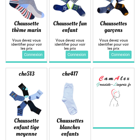
Chaussette
Chaussette fun
Chaussettes
thème marin
enfant
garçons
Vous devez vous
Vous devez vous
Vous devez vous
identifier pour voir
identifier pour voir
identifier pour voir
les prix
les prix
les prix
Connexion
Connexion
Connexion
che513
che417
Chaussette
Chaussettes
enfant tige
blanches
moyenne
enfants