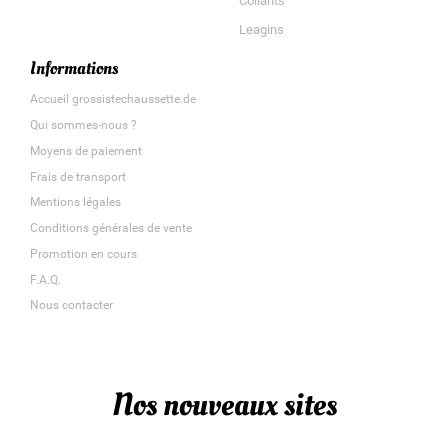
Collants
Leagins
Informations
Accueil grossistechaussette.de
Qui sommes-nous ?
Moyens de paiement
Frais de transport
Mentions légales
Conditions générales de vente
Promotion en cours
F.A.Q.
Nous contacter
Nos nouveaux sites