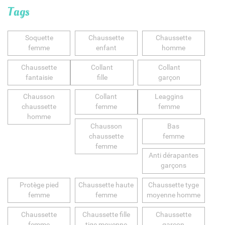
Tags
Soquette
Chaussette
Chaussette
femme
enfant
homme
Chaussette
Collant
Collant
fantaisie
fille
garçon
Chausson
Collant
Leaggins
chaussette
femme
femme
homme
Chausson
Bas
chaussette
femme
femme
Anti dérapantes
garçons
Protège pied
Chaussette haute
Chaussette tyge
femme
femme
moyenne homme
Chaussette
Chaussette fille
Chaussette
femme
tige moyenne
garçon