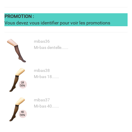
PROMOTION :
Vous devez vous identifier pour voir les promotions
mibas36
Mi-bas dentelle......
mibas38
Mi-bas 18......
mibas37
Mi-bas 40......