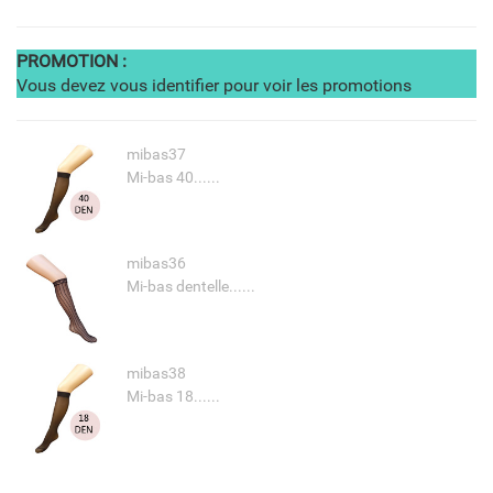
PROMOTION :
Vous devez vous identifier pour voir les promotions
mibas37
Mi-bas 40......
mibas36
Mi-bas dentelle......
mibas38
Mi-bas 18......